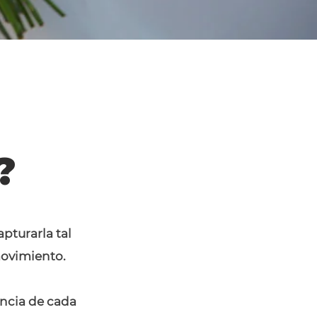
?
pturarla tal
 movimiento.
encia de cada