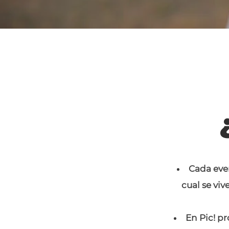
Cada even
cual se viv
En Pic! p